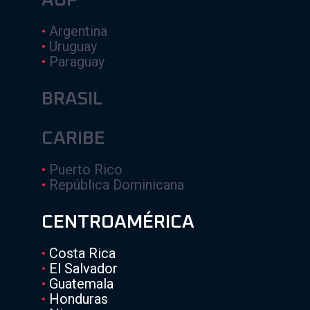
AUP
•
Argentina
•
Uruguay
•
Paraguay
BRASIL
CARIBE
•
Puerto Rico
•
República Dominicana
CENTROAMÉRICA
•
Costa Rica
•
El Salvador
•
Guatemala
•
Honduras