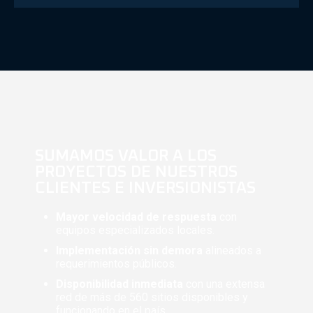
SUMAMOS VALOR A LOS
PROYECTOS DE NUESTROS
CLIENTES E INVERSIONISTAS
Mayor velocidad de respuesta
con
equipos especializados locales.
Implementación sin demora
alineados a
requerimientos públicos.
Disponibilidad inmediata
con una extensa
red de más de 560 sitios disponibles y
funcionando en el país.