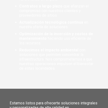
Contratos a largo plazo
que afianzan el
compromiso con nuestros clientes y
proveedores de sitios.
Actualización tecnológica continua
en
nuestra oferta de soluciones.
Optimización de la inversión y costos de
mantenimiento
haciendo uso eficiente de
los recursos.
Reducimos el impacto ambiental
con
soluciones que permiten concentrar la
infraestructura. Nos comprometemos a que
nuestras operaciones impulsen el bienestar
de estas localidades.
Estamos listos para ofrecerte soluciones integrales
y personalizadas de alta calidad en